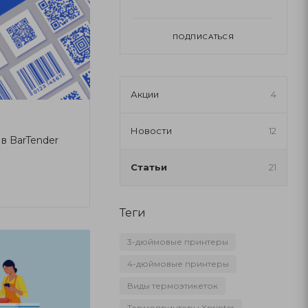
ПОДПИСАТЬСЯ
Акции
4
Новости
12
 в BarTender
Статьи
21
Теги
3-дюймовые принтеры
4-дюймовые принтеры
Виды термоэтикеток
Термопринтеры Xprinter