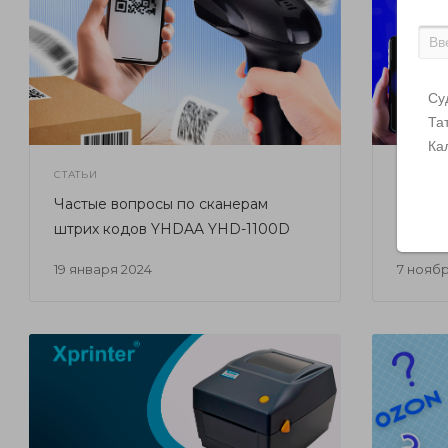
Су
Та
Ка
СТАТЬИ
СТАТЬИ
Частые вопросы по сканерам
Как на
штрих кодов YHDAA YHD-1100D
Blueto
19 января 2024
7 нояб