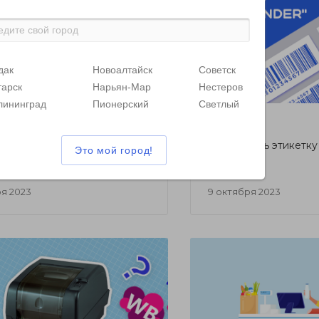
дак
Новоалтайск
Советск
тарск
Нарьян-Мар
Нестеров
лининград
Пионерский
Светлый
СТАТЬИ
строить принтеры с
Как создать этикетку
uth и Wi-Fi
ря 2023
9 октября 2023