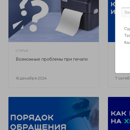
Су
Та
Ка
СТАТЬИ
СТАТЬИ
Возможные проблемы при печати
Успеш
домашн
16 декабря 2024
7 октя