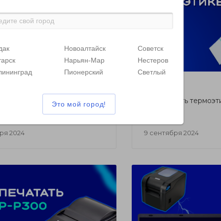
дак
Новоалтайск
Советск
тарск
Нарьян-Мар
Нестеров
лининград
Пионерский
Светлый
СТАТЬИ
но решайте рабочие и
Как выбрать термоэт
ие задачи с XPrinter
принтера
бря 2024
9 сентября 2024