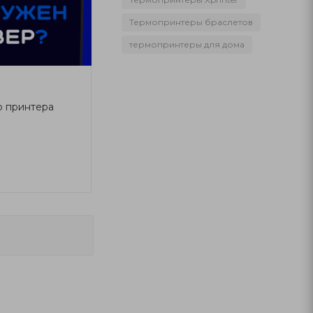
Термопринтеры браслетов
термопринтеры для дома
р принтера