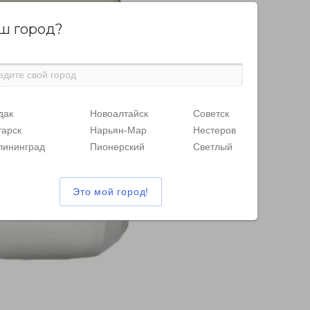
ш город?
дак
Новоалтайск
Советск
тарск
Нарьян-Мар
Нестеров
лининград
Пионерский
Светлый