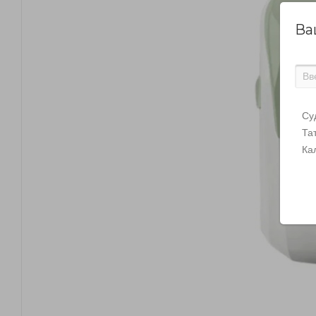
Ва
Су
Та
Ка