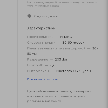
Наши менеджеры обязательно свяжутся с вами и
уточнят условия заказа
Хочу в подарок
Характеристики
Производитель
—
NIIMBOT
Скорость печати
—
30-60 мм/сек
Печатает чеки и этикетки шириной
—
30 -
50 мм
Разрешение
—
203 dpi
Bluetooth
—
Да
Интерфейсы
—
Bluetooth, USB Type-C
Все характеристики
Цена действительна только для интернет-
магазина и может отличаться от цен в
розничных магазинах