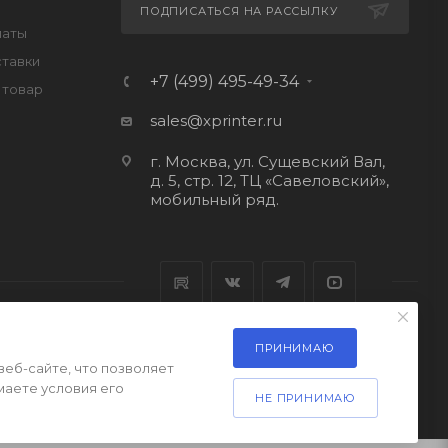
ПОДПИСАТЬСЯ НА РАССЫЛКУ
латы
ставки
+7 (499) 495-49-34
 товар
sales@xprinter.ru
г. Москва, ул. Сущевский Вал,
д. 5, стр. 12, ТЦ «Савеловский»,
мобильный ряд.
ПРИНИМАЮ
веб-сайте, что позволяет
маете условия его
НЕ ПРИНИМАЮ