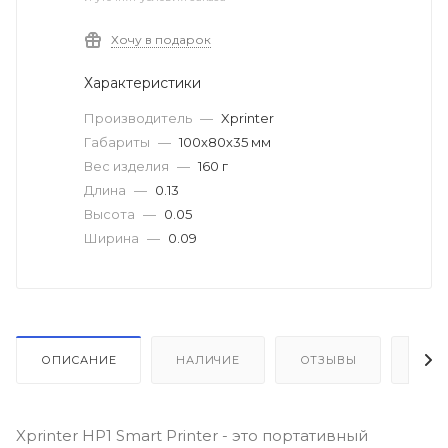
Хочу в подарок
Характеристики
Производитель
—
Xprinter
Габариты
—
100х80х35 мм
Вес изделия
—
160 г
Длина
—
0.13
Высота
—
0.05
Ширина
—
0.09
ОПИСАНИЕ
НАЛИЧИЕ
ОТЗЫВЫ
КАК
Xprinter HP1 Smart Printer - это портативный